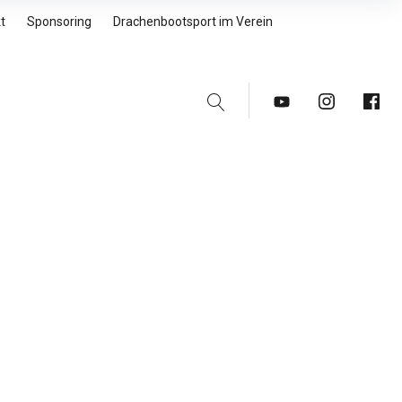
t
Sponsoring
Drachenbootsport im Verein
Suche
Youtube
Instagram
Faceb