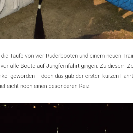
 die Taufe von vier Ruderbooten und einem neuen Trai
vor alle Boote auf Jungfernfahrt gingen. Zu diesem Ze
nkel geworden – doch das gab der ersten kurzen Fahrt
 vielleicht noch einen besonderen Reiz.