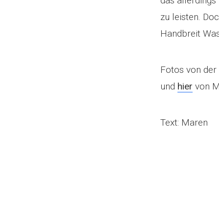
das allerdings
zu leisten. Do
Handbreit Was
Fotos von der 
und
hier
von Ma
Text: Maren