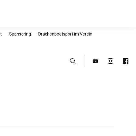
t
Sponsoring
Drachenbootsport im Verein
Suche
Youtube
Instagram
Faceb