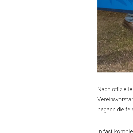
Nach offiziel
Vereinsvorsta
begann die fei
In fast komple