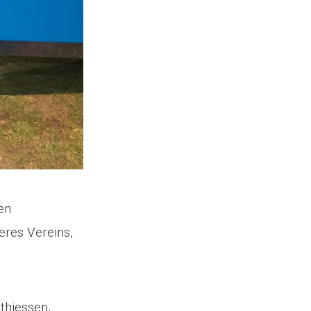
en
eres Vereins,
thiessen,