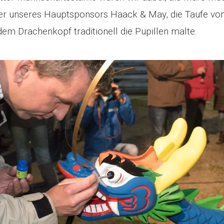
er unseres Hauptsponsors Haack & May, die Taufe von 
m Drachenkopf traditionell die Pupillen malte.