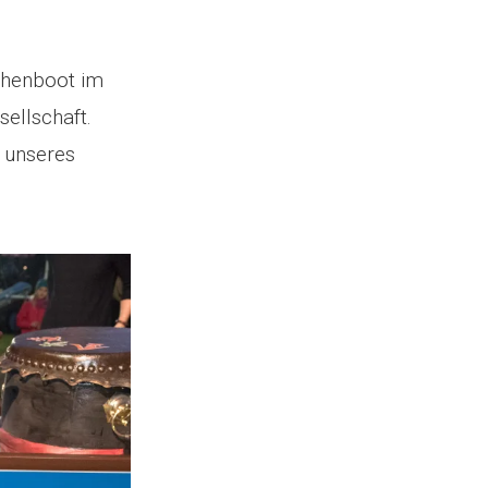
chenboot im
ellschaft.
e unseres