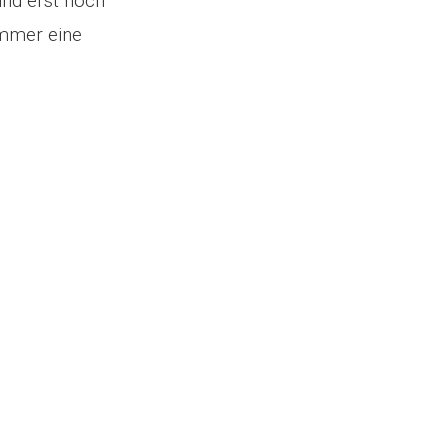
ind erst noch
immer eine