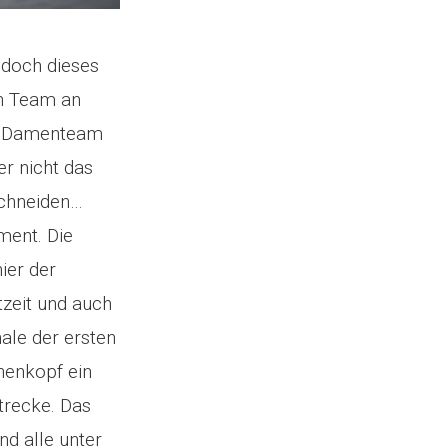
 doch dieses
n Team an
: „Damenteam
er nicht das
schneiden…
ment. Die
ier der
zeit und auch
ale der ersten
henkopf ein
trecke. Das
d alle unter