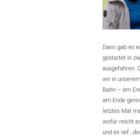
Dann gab es e
gestartet in z
ausgefahren. D
wir in unsere
Bahn – am Ende
am Ende gerei
letztes Mal ma
wofür reicht 
und es lief…d