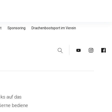
t
Sponsoring
Drachenbootsport im Verein
Suche
Youtube
Instagram
Faceb
cks auf das
Gerne bediene