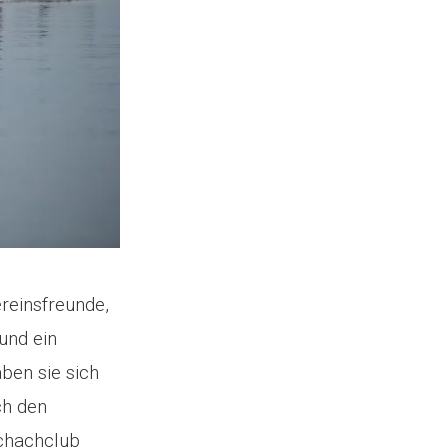
reinsfreunde,
und ein
ben sie sich
ch den
chachclub