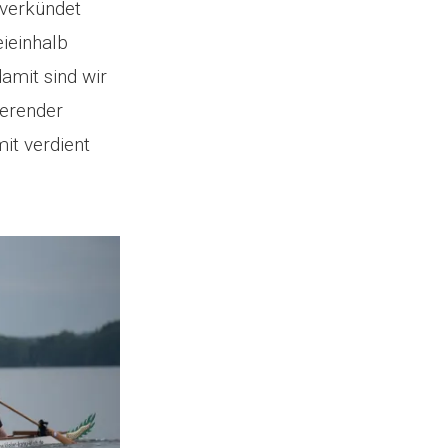
 verkündet
eieinhalb
amit sind wir
ierender
it verdient