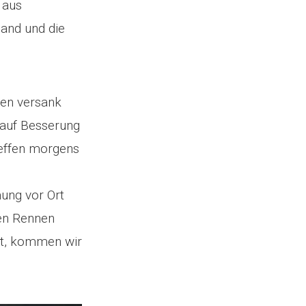
 aus
and und die
gen versank
m auf Besserung
reffen morgens
s
ung vor Ort
ten Rennen
ht, kommen wir