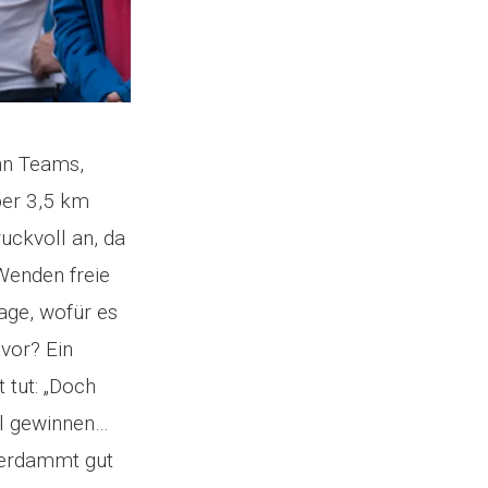
hn Teams,
ber 3,5 km
uckvoll an, da
Wenden freie
age, wofür es
vor? Ein
 tut: „Doch
al gewinnen…
verdammt gut