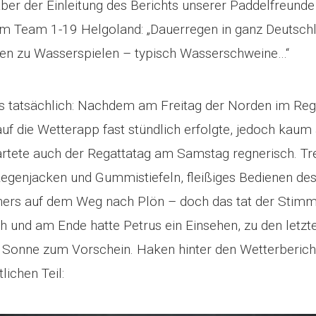
aber der Einleitung des Berichts unserer Paddelfreunde
m Team 1-19 Helgoland: „Dauerregen in ganz Deutschl
en zu Wasserspielen – typisch Wasserschweine…“
s tatsächlich: Nachdem am Freitag der Norden im Re
auf die Wetterapp fast stündlich erfolgte, jedoch kau
tartete auch der Regattatag am Samstag regnerisch. T
Regenjacken und Gummistiefeln, fleißiges Bedienen de
ers auf dem Weg nach Plön – doch das tat der Stimm
h und am Ende hatte Petrus ein Einsehen, zu den letz
 Sonne zum Vorschein. Haken hinter den Wetterberic
lichen Teil: