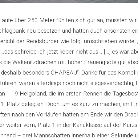
läufe über 250 Meter fühlten sich gut an, mussten wir
hlagbank neu besetzen und hatten auch ansonsten ei
Bericht der Rendsburger wie folgt umschrieben wurde
das schreibe ich jetzt lieber nicht aus… […] es war ab
ss die Wakenitzdrachen mit hoher Frauenquote gut ab
ch deshalb besonders CHAPEAU“. Danke für das Kompli
 fuhren, waren allerdings noch nicht siegesverdächtig, h
n 1-19 Helgoland, die im ersten Rennen die Tagesbest
 1. Platz belegten. Doch, um es kurz zu machen, im Fin
ften nach den Vorläufen hatten am Ende wir den Drac
r weiter vorn, Platz 1 in der Kanuklasse auf der Kurzs
annend – drei Mannschaften innerhalb einer Sekunde un