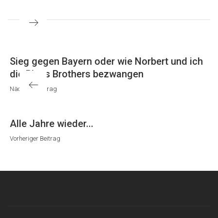
Beitragsnavigation
Nächster
Sieg gegen Bayern oder wie Norbert und ich
Beitrag
die Blues Brothers bezwangen
Nächster Beitrag
Vorheriger
Alle Jahre wieder...
Beitrag
Vorheriger Beitrag