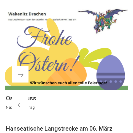
Nächster
Ostergruss
Beitrag
Nächster Beitrag
Vorheriger
Hanseatische Langstrecke am 06. März