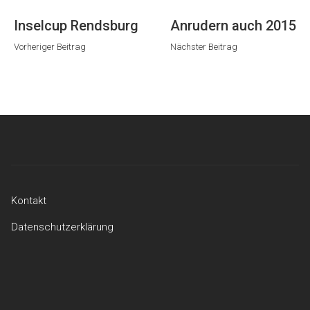
Vorheriger
Nächster
Inselcup Rendsburg
Anrudern auch 2015
Beitrag
Beitrag
Vorheriger Beitrag
Nächster Beitrag
Kontakt
Datenschutzerklärung
Kontakt
Datenschutzerklärung