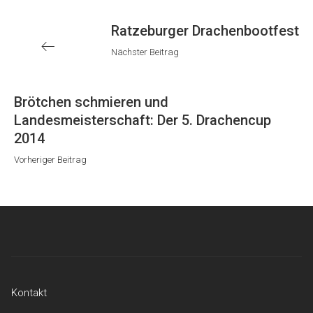
Nächster
Ratzeburger Drachenbootfest
Beitrag
Nächster Beitrag
Vorheriger
Brötchen schmieren und
Beitrag
Landesmeisterschaft: Der 5. Drachencup
2014
Vorheriger Beitrag
Kontakt