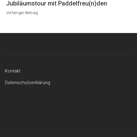
Vorheriger
Jubiläumstour mit Paddelfreu(n)den
Beitrag
Vorheriger Beitrag
Kontakt
Datenschutzerklärung
Kontakt
Datenschutzerklärung