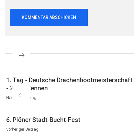
Beitragsnavigation
Nächster
1. Tag - Deutsche Drachenbootmeisterschaft
Beitrag
- 200m Rennen
Nächster Beitrag
Vorheriger
6. Plöner Stadt-Bucht-Fest
Beitrag
Vorheriger Beitrag