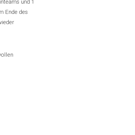
Funteams und 1
am Ende des
wieder
wollen