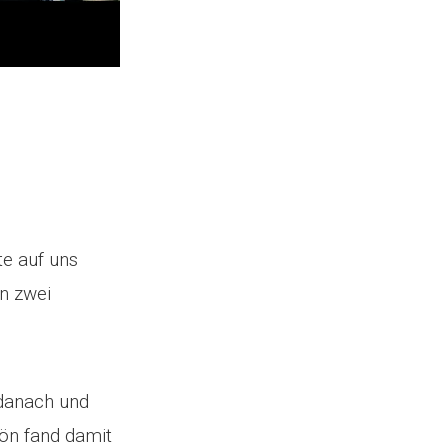
e auf uns
en zwei
danach und
lön fand damit