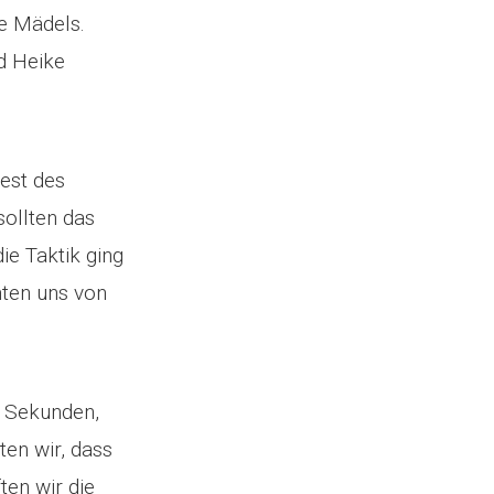
e Mädels.
d Heike
Rest des
ollten das
ie Taktik ging
nten uns von
0 Sekunden,
ten wir, dass
en wir die