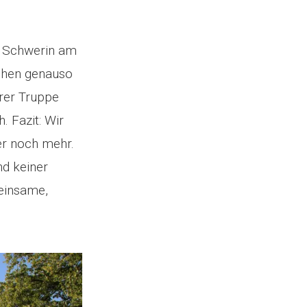
n Schwerin am
esehen genauso
erer Truppe
 Fazit: Wir
er noch mehr.
nd keiner
einsame,