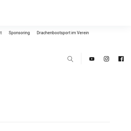
t
Sponsoring
Drachenbootsport im Verein
Suche
Youtube
Instagram
Faceb