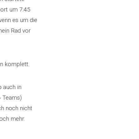
dort um 7:45
 wenn es um die
mein Rad vor
un komplett.
b auch in
36 Teams)
ch noch nicht
noch mehr.