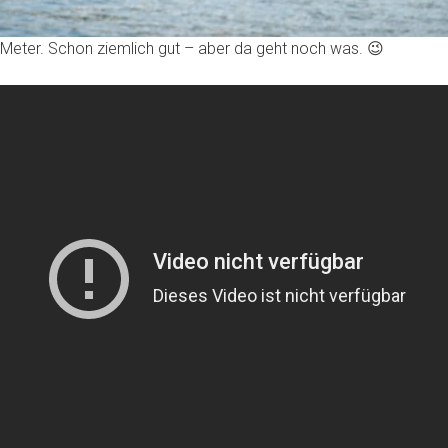
 Meter. Schon ziemlich gut – aber da geht noch was. 😉