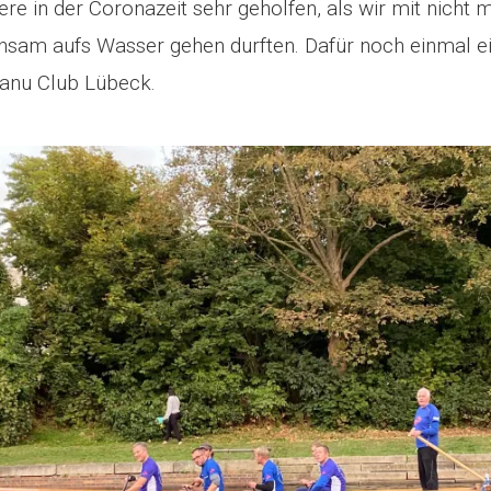
re in der Coronazeit sehr geholfen, als wir mit nicht 
nsam aufs Wasser gehen durften. Dafür noch einmal ei
anu Club Lübeck.