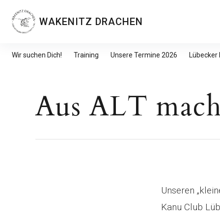
Inhalte
überspringen
WAKENITZ DRACHEN
Wir suchen Dich!
Training
Unsere Termine 2026
Lübecker
Aus ALT mach
Unseren „kle
Kanu Club Lü