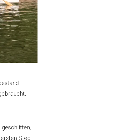
 bestand
gebraucht,
geschliffen,
m ersten Step