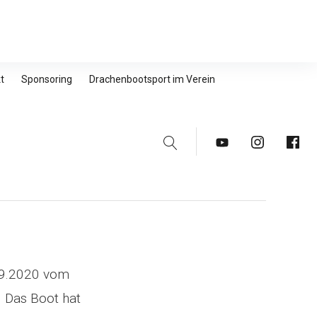
t
Sponsoring
Drachenbootsport im Verein
Suche
Youtube
Instagram
Faceb
09.2020 vom
. Das Boot hat